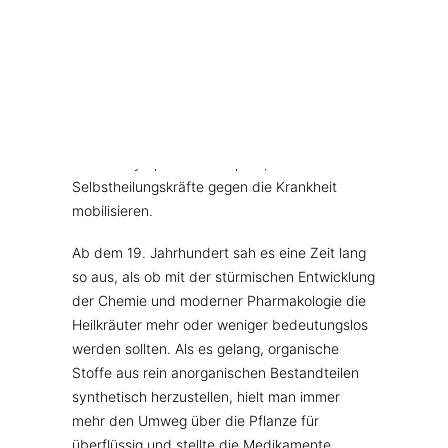
MUSKELN, KNOCHEN, BEWEGUNG
Dr. Samuel Hahnemann
WEITERE KATEGORIEN
Eine besondere Richtung der Heilkunde
TEESPEZIALITÄTEN
begründete der geniale Arzt Samuel
GESCHENKE
Hahnemann (1755-1813) mit der Homöopathie.
FUTTERERGÄNZUNGSMITTEL
Seine Arzneistoffe, die oft in kleinsten Mengen
zur Anwendung gebracht wurden, sollten nicht
nur das Symptom bekämpfen, sondern die
Selbstheilungskräfte gegen die Krankheit
mobilisieren.
Ab dem 19. Jahrhundert sah es eine Zeit lang
so aus, als ob mit der stürmischen Entwicklung
der Chemie und moderner Pharmakologie die
Heilkräuter mehr oder weniger bedeutungslos
werden sollten. Als es gelang, organische
Stoffe aus rein anorganischen Bestandteilen
synthetisch herzustellen, hielt man immer
mehr den Umweg über die Pflanze für
überflüssig und stellte die Medikamente