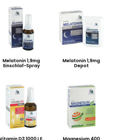
Melatonin 1,9mg
Melatonin 1,9mg
Einschlaf-Spray
Depot
Vitamin D3 1000 I.E.
Magnesium 400