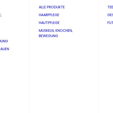
ALLE PRODUKTE
TE
,
HAARPFLEGE
GE
HAUTPFLEGE
FU
MUSKELN, KNOCHEN,
BEWEGUNG
UUNG
RAUEN