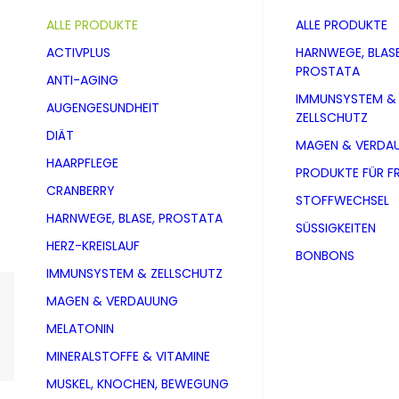
ALLE PRODUKTE
ALLE PRODUKTE
ACTIVPLUS
HARNWEGE, BLASE
PROSTATA
ANTI-AGING
IMMUNSYSTEM &
AUGENGESUNDHEIT
ZELLSCHUTZ
DIÄT
MAGEN & VERDA
HAARPFLEGE
PRODUKTE FÜR F
CRANBERRY
STOFFWECHSEL
HARNWEGE, BLASE, PROSTATA
SÜSSIGKEITEN
HERZ-KREISLAUF
BONBONS
IMMUNSYSTEM & ZELLSCHUTZ
MAGEN & VERDAUUNG
NAHRUNGSERGÄNZUNGSMITTEL
MELATONIN
MINERALSTOFFE & VITAMINE
MUSKEL, KNOCHEN, BEWEGUNG