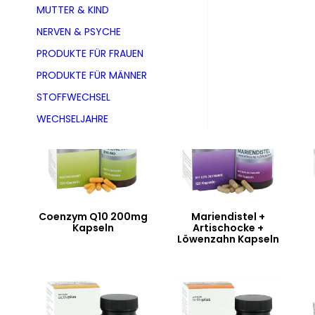
MUTTER & KIND
NERVEN & PSYCHE
Ergebnisse 1 – 40 von 141 werden angezeigt
PRODUKTE FÜR FRAUEN
PRODUKTE FÜR MÄNNER
STOFFWECHSEL
WECHSELJAHRE
Coenzym Q10 200mg
Mariendistel +
Kapseln
Artischocke +
Löwenzahn Kapseln