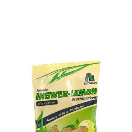
MUSKELN, KNOCHEN, BEWEGUNG
WEITERE KATEGORIEN
TEESPEZIALITÄTEN
Einzelnes Ergebnis wird angezeigt
GESCHENKE
FUTTERERGÄNZUNGSMITTEL