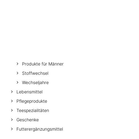
MUSKELN, KNOCHEN, BEWEGUNG
WEITERE KATEGORIEN
Melatonin
TEESPEZIALITÄTEN
Mineralstoffe & Vitamine
GESCHENKE
Muskel, Knochen, Bewegung
FUTTERERGÄNZUNGSMITTEL
Mutter & Kind
Nerven & Psyche
Produkte für Frauen
Produkte für Männer
Stoffwechsel
Wechseljahre
Lebensmittel
Pflegeprodukte
Teespezialitäten
Geschenke
Futterergänzungsmittel