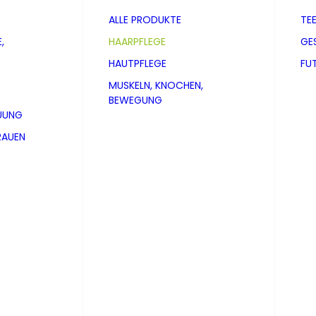
ALLE PRODUKTE
TE
,
HAARPFLEGE
GE
HAUTPFLEGE
FU
MUSKELN, KNOCHEN,
BEWEGUNG
UUNG
RAUEN