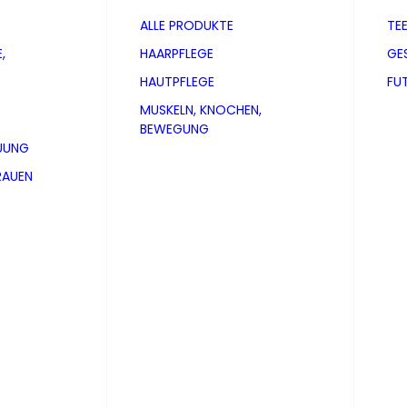
ALLE PRODUKTE
TE
,
HAARPFLEGE
GE
HAUTPFLEGE
FU
MUSKELN, KNOCHEN,
BEWEGUNG
UUNG
RAUEN
pseln