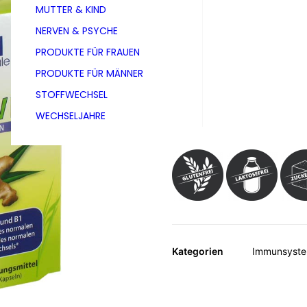
MUTTER & KIND
Dose à 90 Kapseln
NERVEN & PSYCHE
PRODUKTE FÜR FRAUEN
Avitale Ingwer-Kapseln sind e
PRODUKTE FÜR MÄNNER
Ingwerpulver und den Vitami
STOFFWECHSEL
sowie der normalen Funktion 
WECHSELJAHRE
Kategorien
Immunsyste