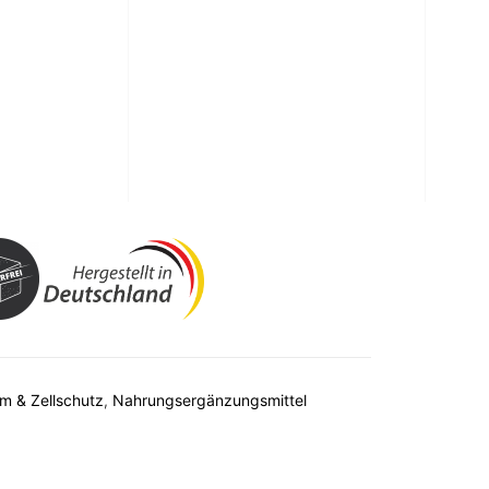
in kombiniertes Nahrungsergänzungsmittel mit
nen C und B1 zur Unterstützung des Immunsystems
des Nervensystems und des Energiestoffwechsels.
m & Zellschutz
,
Nahrungsergänzungsmittel