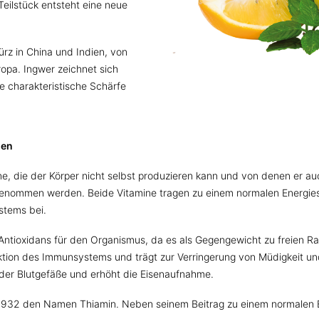
eilstück entsteht eine neue
rz in China und Indien, von
opa. Ingwer zeichnet sich
ne charakteristische Schärfe
den
ne, die der Körper nicht selbst produzieren kann und von denen er a
genommen werden. Beide Vitamine tragen zu einem normalen Energie
stems bei.
 Antioxidans für den Organismus, da es als Gegengewicht zu freien Rad
ktion des Immunsystems und trägt zur Verringerung von Müdigkeit und 
 der Blutgefäße und erhöht die Eisenaufnahme.
lt 1932 den Namen Thiamin. Neben seinem Beitrag zu einem normalen E