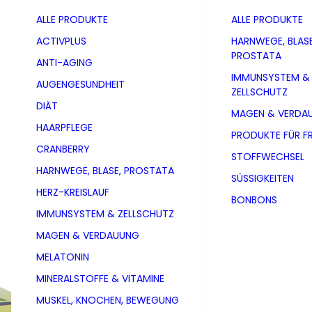
ALLE PRODUKTE
ALLE PRODUKTE
ACTIVPLUS
HARNWEGE, BLASE
PROSTATA
ANTI-AGING
IMMUNSYSTEM &
AUGENGESUNDHEIT
ZELLSCHUTZ
DIÄT
MAGEN & VERDA
HAARPFLEGE
PRODUKTE FÜR F
CRANBERRY
STOFFWECHSEL
HARNWEGE, BLASE, PROSTATA
SÜSSIGKEITEN
HERZ-KREISLAUF
BONBONS
IMMUNSYSTEM & ZELLSCHUTZ
MAGEN & VERDAUUNG
MELATONIN
Ingwer-Ka
MINERALSTOFFE & VITAMINE
MUSKEL, KNOCHEN, BEWEGUNG
PZN 06732879