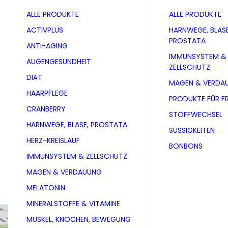
ALLE PRODUKTE
ALLE PRODUKTE
ACTIVPLUS
HARNWEGE, BLASE
PROSTATA
ANTI-AGING
IMMUNSYSTEM &
AUGENGESUNDHEIT
ZELLSCHUTZ
DIÄT
MAGEN & VERDA
HAARPFLEGE
PRODUKTE FÜR F
CRANBERRY
STOFFWECHSEL
HARNWEGE, BLASE, PROSTATA
SÜSSIGKEITEN
HERZ-KREISLAUF
BONBONS
IMMUNSYSTEM & ZELLSCHUTZ
MAGEN & VERDAUUNG
MELATONIN
L-Lysin 7
MINERALSTOFFE & VITAMINE
MUSKEL, KNOCHEN, BEWEGUNG
PZN 10326139