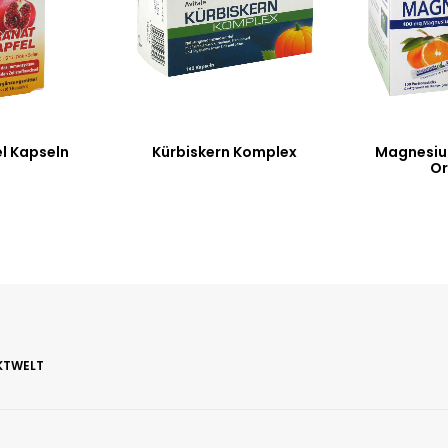
l Kapseln
Kürbiskern Komplex
Magnesiu
O
KTWELT