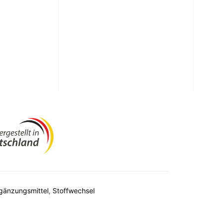
n
n
 L-Lysin
gänzungsmittel
,
Stoffwechsel