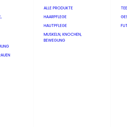
ALLE PRODUKTE
TE
,
HAARPFLEGE
GE
HAUTPFLEGE
FU
MUSKELN, KNOCHEN,
BEWEGUNG
UUNG
RAUEN
50mg