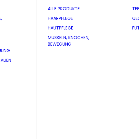
ALLE PRODUKTE
TE
,
HAARPFLEGE
GE
HAUTPFLEGE
FU
MUSKELN, KNOCHEN,
BEWEGUNG
UUNG
RAUEN
00mg Kapseln