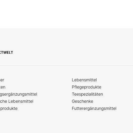
KTWELT
ler
Lebensmittel
ten
Pflegeprodukte
gsergänzungsmittel
Teespezialitäten
sche Lebensmittel
Geschenke
nprodukte
Futterergänzungsmittel