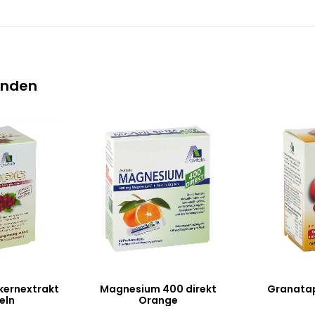
inden
ernextrakt
Magnesium 400 direkt
Granatap
eln
Orange