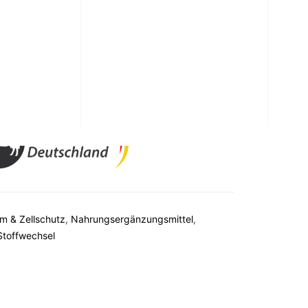
 500 mg Kurkuma + Piperin.
m & Zellschutz
,
Nahrungsergänzungsmittel
,
Stoffwechsel