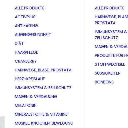
ALLE PRODUKTE
ALLE PRODUKTE
ACTIVPLUS
HARNWEGE, BLASE
PROSTATA
ANTI-AGING
IMMUNSYSTEM &
AUGENGESUNDHEIT
ZELLSCHUTZ
DIÄT
MAGEN & VERDA
HAARPFLEGE
PRODUKTE FÜR F
CRANBERRY
STOFFWECHSEL
HARNWEGE, BLASE, PROSTATA
SÜSSIGKEITEN
HERZ-KREISLAUF
BONBONS
IMMUNSYSTEM & ZELLSCHUTZ
MAGEN & VERDAUUNG
MELATONIN
Kurkuma 5
MINERALSTOFFE & VITAMINE
MUSKEL, KNOCHEN, BEWEGUNG
PZN 19557343