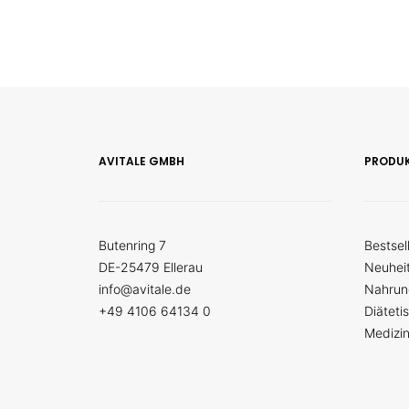
AVITALE GMBH
PRODU
Butenring 7
Bestsel
DE-25479 Ellerau
Neuhei
info@avitale.de
Nahrun
+49 4106 64134 0
Diäteti
Medizi