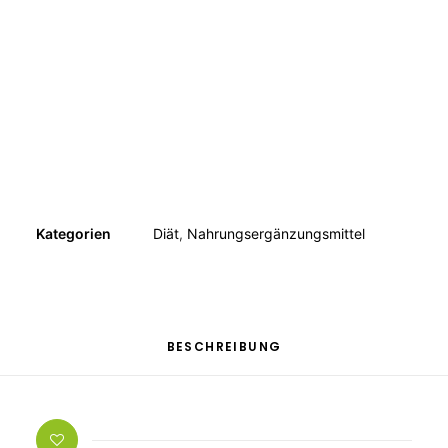
MUSKELN, KNOCHEN, BEWEGUNG
WEITERE KATEGORIEN
TEESPEZIALITÄTEN
GESCHENKE
FUTTERERGÄNZUNGSMITTEL
Kategorien
Diät
,
Nahrungsergänzungsmittel
BESCHREIBUNG