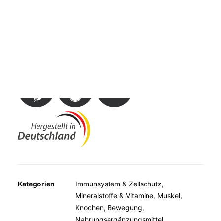
MUSKELN, KNOCHEN, BEWEGUNG
WEITERE KATEGORIEN
Nahrungsergänzungsmittel mit 400 mg Magnesium plus
TEESPEZIALITÄTEN
Vitamin D3 und Vitamin K2 für Knochen & Muskeln* sowie
GESCHENKE
das Immunsystem*. Mit Süßungsmittel.
FUTTERERGÄNZUNGSMITTEL
Kategorien
Immunsystem & Zellschutz
,
Mineralstoffe & Vitamine
,
Muskel,
Knochen, Bewegung
,
Nahrungsergänzungsmittel
,