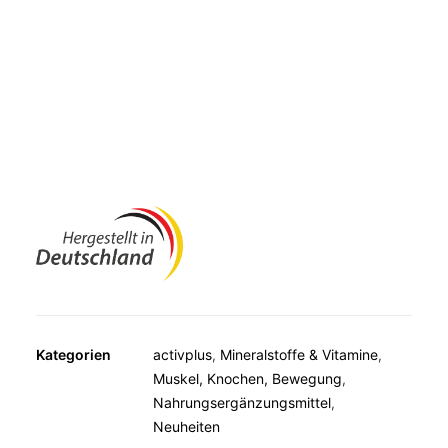
MUSKELN, KNOCHEN, BEWEGUNG
mit einer Mindesthaltbarkeit von 3 Jahren ab Herstellung:
WEITERE KATEGORIEN
Mit diesem Produkt können 3 Erwachsene bis zu 3 Jahre
TEESPEZIALITÄTEN
mit Vitamin D3 versorgt werden.
GESCHENKE
FUTTERERGÄNZUNGSMITTEL
Kategorien
activplus
,
Mineralstoffe & Vitamine
,
Muskel, Knochen, Bewegung
,
Nahrungsergänzungsmittel
,
Neuheiten