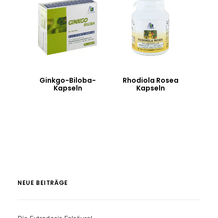
Ginkgo-Biloba-
Rhodiola Rosea
R
Kapseln
Kapseln
NEUE BEITRÄGE