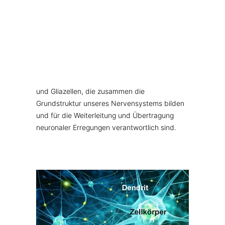
MUSKELN, KNOCHEN, BEWEGUNG
auch wir Menschen gehören, besteht
WEITERE KATEGORIEN
hauptsächlich aus Nervengewebe. Das
TEESPEZIALITÄTEN
Nervengewebe ist eines der vier
GESCHENKE
Grundgewebe (Epithelgewebe, z.B. unsere
FUTTERERGÄNZUNGSMITTEL
Haut, Binde- und Stützgewebe,
Muskelgewebe, Nervengewebe) unseres
Körpers. Es besteht aus Nerven (Neuronen)-
und Gliazellen, die zusammen die
Grundstruktur unseres Nervensystems bilden
und für die Weiterleitung und Übertragung
neuronaler Erregungen verantwortlich sind.