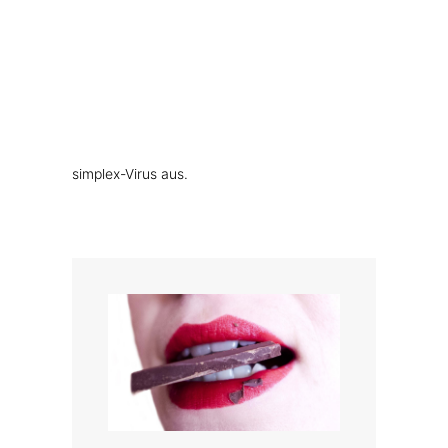
MUSKELN, KNOCHEN, BEWEGUNG
etc. Hier spricht man von einer reaktiven
WEITERE KATEGORIEN
Infektion.
TEESPEZIALITÄTEN
GESCHENKE
Die Aminosäure L-Lysin ist verhältnismäßig
FUTTERERGÄNZUNGSMITTEL
unbekannt als geeignetes Mittel gegen
Lippenbläschen. Die ganz vereinfachte
Wirkweise: L-Lysin hungert das Herpes-
simplex-Virus aus.