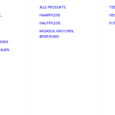
ALLE PRODUKTE
TE
,
HAARPFLEGE
GE
HAUTPFLEGE
FU
MUSKELN, KNOCHEN,
BEWEGUNG
UUNG
RAUEN
sam