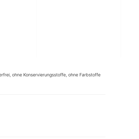
 wohltuende Salbe zum Einmassieren für Fuß-, Knie-,
r Besserung des Wohlbefindens. Natürliche
enthol wirken belebend auf die betroffenen
leichterung, mehr Spannkraft und Fitness. Mit
ege.
erfrei, ohne Konservierungsstoffe, ohne Farbstoffe