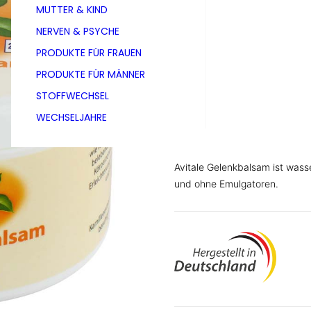
MUTTER & KIND
250 ml
NERVEN & PSYCHE
PRODUKTE FÜR FRAUEN
Avitale Gelenkbalsam ist eine
PRODUKTE FÜR MÄNNER
Schulter und Handgelenken zu
STOFFWECHSEL
Substanzen wie Kampfer und M
WECHSELJAHRE
Körperzonen – für spürbare Er
Kamillenextrakten zur Hautpfl
Avitale Gelenkbalsam ist wass
und ohne Emulgatoren.