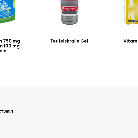
n 750 mg
Teufelskralle Gel
Vitami
n 100 mg
eln
KTWELT