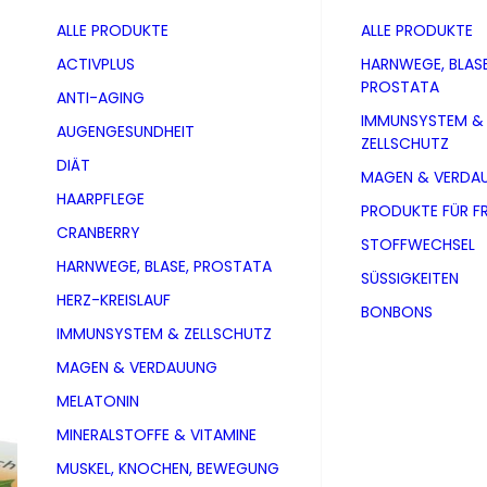
ALLE PRODUKTE
ALLE PRODUKTE
ACTIVPLUS
HARNWEGE, BLASE
PROSTATA
ANTI-AGING
IMMUNSYSTEM &
AUGENGESUNDHEIT
ZELLSCHUTZ
DIÄT
MAGEN & VERDA
HAARPFLEGE
PRODUKTE FÜR F
CRANBERRY
STOFFWECHSEL
HARNWEGE, BLASE, PROSTATA
SÜSSIGKEITEN
HERZ-KREISLAUF
BONBONS
IMMUNSYSTEM & ZELLSCHUTZ
MAGEN & VERDAUUNG
MELATONIN
Gelenkbal
MINERALSTOFFE & VITAMINE
MUSKEL, KNOCHEN, BEWEGUNG
PZN 00348565