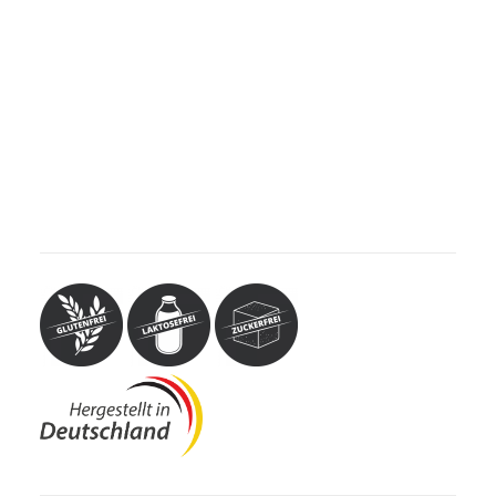
MUSKELN, KNOCHEN, BEWEGUNG
Dose à 90 Kapseln
WEITERE KATEGORIEN
TEESPEZIALITÄTEN
GESCHENKE
FUTTERERGÄNZUNGSMITTEL
Nahrungsergänzungsmittel mit 750 mg Glucosamin und
100 mg Chondroitin pro Kapsel, kombiniert mit Vitamin C,
Vitamin B6 und Selen. Vitamin C trägt zur normalen
Kollagenbildung für eine normale Gelenkknorpel- und
Knochenfunktion bei.