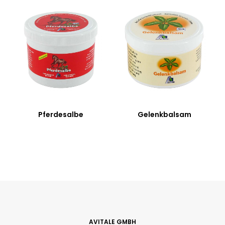
e
Gelenkbalsam
Vitamin D3 + K2
AVITALE GMBH