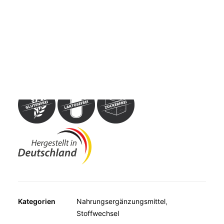
MUSKELN, KNOCHEN, BEWEGUNG
Nahrungsergänzungsmittel mit standardisiertem Frucht-
WEITERE KATEGORIEN
Extrakt der Bittergurke (Momordica Charantia) und
TEESPEZIALITÄTEN
Vitamin B6 zur Erhaltung eines normalen
GESCHENKE
Homocysteinspiegels und eines normalen Eiweiß- und
FUTTERERGÄNZUNGSMITTEL
Glycogenstoffwechsels.
Kategorien
Nahrungsergänzungsmittel
,
Stoffwechsel