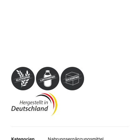
MUSKELN, KNOCHEN, BEWEGUNG
WEITERE KATEGORIEN
TEESPEZIALITÄTEN
Avitale Zimt-Kapseln sind ein Nahrungsergänzungsmittel
GESCHENKE
mit Ceylon-Zimtpulver und den Vitaminen C und E sowie
FUTTERERGÄNZUNGSMITTEL
Zink und Chrom zur Unterstützung des normalen
Blutzuckerspiegels und des normalen Kohlenhydrat-
Stoffwechsels.
Kategorien
Nahrungsergänzungsmittel
,