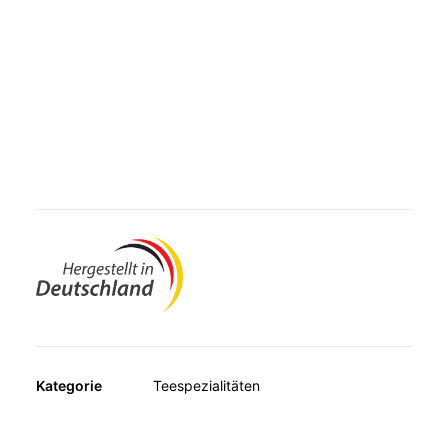
MUSKELN, KNOCHEN, BEWEGUNG
das Resultat eines speziellen Fermentationsprozess,
WEITERE KATEGORIEN
welcher diesen Tee so einzigartig macht.
TEESPEZIALITÄTEN
GESCHENKE
Avitale Roter Pu Erh Tee enthält ausschließlich Premium
FUTTERERGÄNZUNGSMITTEL
Qualität aus der ersten Sortierung. Diese besonders
grobblättrige Mischung hat ein mildes, weiches Aroma
und ist hervorragend im Geschmack. Auch erhältlich im
praktischen Filterbeutel.
Kategorie
Teespezialitäten