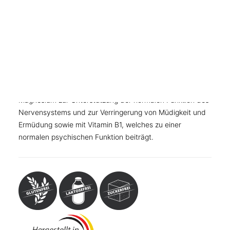
MUSKELN, KNOCHEN, BEWEGUNG
WEITERE KATEGORIEN
TEESPEZIALITÄTEN
Nahrungsergänzungsmittel mit Extrakten aus der Rhodiola
GESCHENKE
Rosea Pflanze, kombiniert mit den Nährstoffen
FUTTERERGÄNZUNGSMITTEL
Magnesium und Vitamin B1. Für die Herstellung des
Extrakts werden die Speicherwurzeln genutzt. Unser
Rhodiola Rosea Extrakt stammt aus Asien und beinhaltet
mindestens 3% Rosavine sowie 1% Salidroside. Mit
Magnesium zur Unterstützung der normalen Funktion des
Nervensystems und zur Verringerung von Müdigkeit und
Ermüdung sowie mit Vitamin B1, welches zu einer
normalen psychischen Funktion beiträgt.