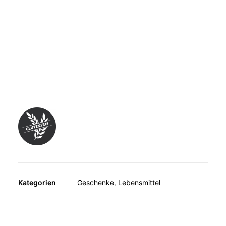
MUSKELN, KNOCHEN, BEWEGUNG
WEITERE KATEGORIEN
TEESPEZIALITÄTEN
Honig aus Neuseeland mit mindestens 550mg
GESCHENKE
Methylglyoxal (MGO) pro Kilogramm Honig. Ein reines
FUTTERERGÄNZUNGSMITTEL
Naturprodukt aus dem Blütennektar des
neuseeländischen Manuka-Baumes mit dem natürlichen
Inhaltsstoff Methylglyoxal (MGO).
Kategorien
Geschenke
,
Lebensmittel