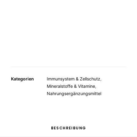
MUSKELN, KNOCHEN, BEWEGUNG
WEITERE KATEGORIEN
TEESPEZIALITÄTEN
GESCHENKE
FUTTERERGÄNZUNGSMITTEL
Kategorien
Immunsystem & Zellschutz
,
Mineralstoffe & Vitamine
,
Nahrungsergänzungsmittel
BESCHREIBUNG