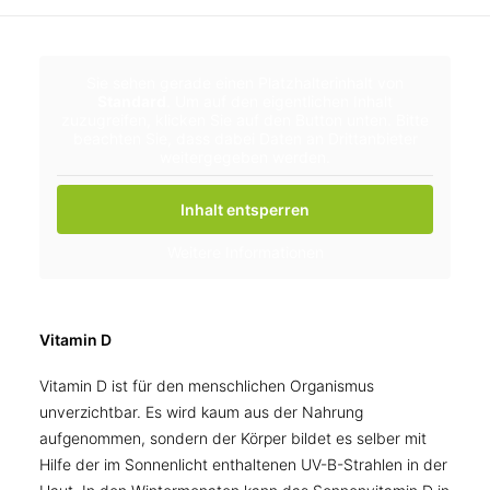
Sie sehen gerade einen Platzhalterinhalt von
Standard
. Um auf den eigentlichen Inhalt
zuzugreifen, klicken Sie auf den Button unten. Bitte
beachten Sie, dass dabei Daten an Drittanbieter
weitergegeben werden.
Inhalt entsperren
Weitere Informationen
Vitamin D
Vitamin D ist für den menschlichen Organismus
unverzichtbar. Es wird kaum aus der Nahrung
aufgenommen, sondern der Körper bildet es selber mit
Hilfe der im Sonnenlicht enthaltenen UV-B-Strahlen in der