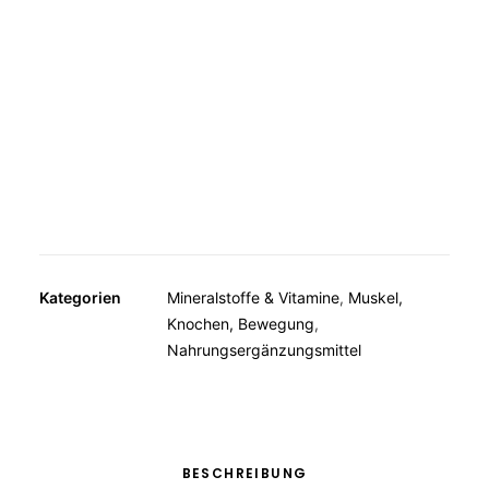
MUSKELN, KNOCHEN, BEWEGUNG
Avitale D3 + K2 zur Nahrungsergänzung ist eine Vitamin-
WEITERE KATEGORIEN
Kombination, welche die Versorgung mit Vitamin D (2000
TEESPEZIALITÄTEN
I.E) und Vitamin K (100 μg) unterstützt.
GESCHENKE
FUTTERERGÄNZUNGSMITTEL
Kategorien
Mineralstoffe & Vitamine
,
Muskel,
Knochen, Bewegung
,
Nahrungsergänzungsmittel
BESCHREIBUNG