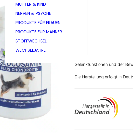
MUTTER & KIND
Dose à 120 Kapseln
NERVEN & PSYCHE
Auch erhältlich als
PRODUKTE FÜR FRAUEN
Dose à 60 Kapseln
PRODUKTE FÜR MÄNNER
STOFFWECHSEL
WECHSELJAHRE
Ergänzungsfuttermittel für Hu
Chondroitinsulfat aus Rinderkn
Gelenkfunktionen und der Bewe
Die Herstellung erfolgt in Deu