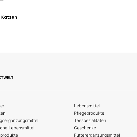
r Katzen
KTWELT
ler
Lebensmittel
ten
Pflegeprodukte
gsergänzungsmittel
Teespezialitäten
sche Lebensmittel
Geschenke
nprodukte
Futterergänzungsmittel