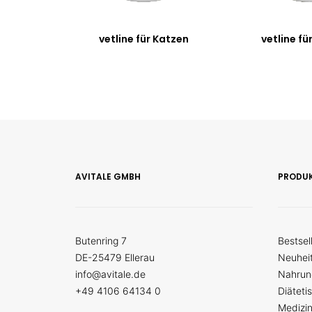
vetline für Katzen
vetline fü
AVITALE GMBH
PRODU
Butenring 7
Bestsel
DE-25479 Ellerau
Neuhei
info@avitale.de
Nahrun
+49 4106 64134 0
Diäteti
Medizi