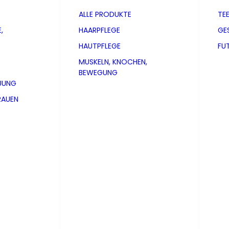
ALLE PRODUKTE
TE
,
HAARPFLEGE
GE
HAUTPFLEGE
FU
MUSKELN, KNOCHEN,
BEWEGUNG
UUNG
RAUEN
 Hunde