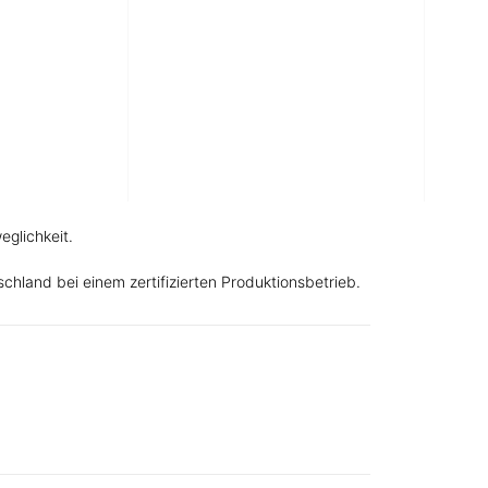
nde mit Glucosaminsulfat aus Garnelen,
orpel und Vitamin C zum Erhalt vitaler
glichkeit.
tschland bei einem zertifizierten Produktionsbetrieb.