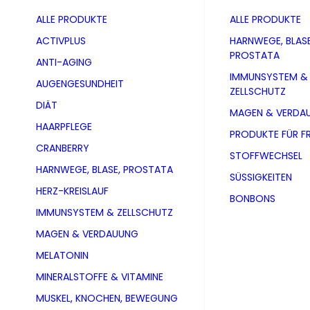
ALLE PRODUKTE
ALLE PRODUKTE
ACTIVPLUS
HARNWEGE, BLASE
PROSTATA
ANTI-AGING
IMMUNSYSTEM &
AUGENGESUNDHEIT
ZELLSCHUTZ
DIÄT
MAGEN & VERDA
HAARPFLEGE
PRODUKTE FÜR F
CRANBERRY
STOFFWECHSEL
HARNWEGE, BLASE, PROSTATA
SÜSSIGKEITEN
HERZ-KREISLAUF
BONBONS
IMMUNSYSTEM & ZELLSCHUTZ
MAGEN & VERDAUUNG
MELATONIN
vetline für
MINERALSTOFFE & VITAMINE
MUSKEL, KNOCHEN, BEWEGUNG
PZN 03025791