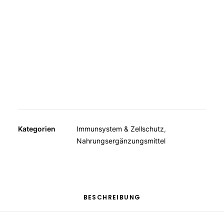
MUSKELN, KNOCHEN, BEWEGUNG
WEITERE KATEGORIEN
TEESPEZIALITÄTEN
GESCHENKE
FUTTERERGÄNZUNGSMITTEL
Kategorien
Immunsystem & Zellschutz
,
Nahrungsergänzungsmittel
BESCHREIBUNG