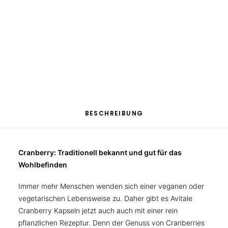
MUSKELN, KNOCHEN, BEWEGUNG
WEITERE KATEGORIEN
TEESPEZIALITÄTEN
Kategorien
Cranberry
,
GESCHENKE
Nahrungsergänzungsmittel
,
Produkte
FUTTERERGÄNZUNGSMITTEL
für Frauen
BESCHREIBUNG
Cranberry: Traditionell bekannt und gut für das
Wohlbefinden
Immer mehr Menschen wenden sich einer veganen oder
vegetarischen Lebensweise zu. Daher gibt es Avitale
Cranberry Kapseln jetzt auch auch mit einer rein
pflanzlichen Rezeptur. Denn der Genuss von Cranberries